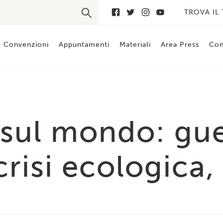
TROVA IL
Convenzioni
Appuntamenti
Materiali
Area Press
Con
i sul mondo: gue
 crisi ecologica