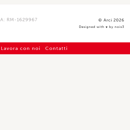
REA: RM-1629967
© Arci 2026
Designed with
by nois3
♥️
Lavora con noi
Contatti