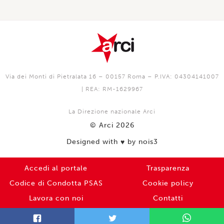
Via dei Monti di Pietralata 16 – 00157 Roma – P.IVA: 04304141007
| REA: RM-1629967
La Direzione nazionale Arci
© Arci 2026
Designed with
by nois3
♥️
Accedi al portale
Trasparenza
Codice di Condotta PSAS
Cookie policy
Lavora con noi
Contatti