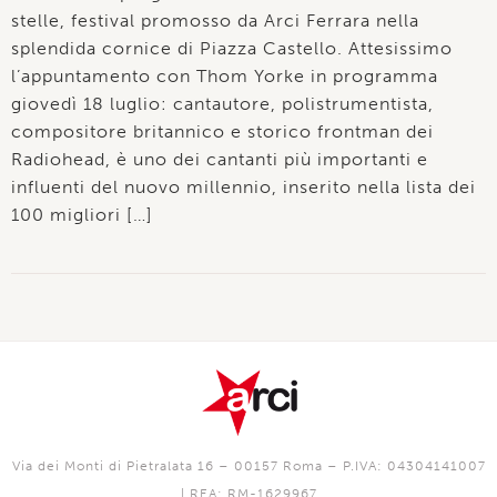
stelle, festival promosso da Arci Ferrara nella
splendida cornice di Piazza Castello. Attesissimo
l’appuntamento con Thom Yorke in programma
giovedì 18 luglio: cantautore, polistrumentista,
compositore britannico e storico frontman dei
Radiohead, è uno dei cantanti più importanti e
influenti del nuovo millennio, inserito nella lista dei
100 migliori […]
Via dei Monti di Pietralata 16 – 00157 Roma – P.IVA: 04304141007
| REA: RM-1629967