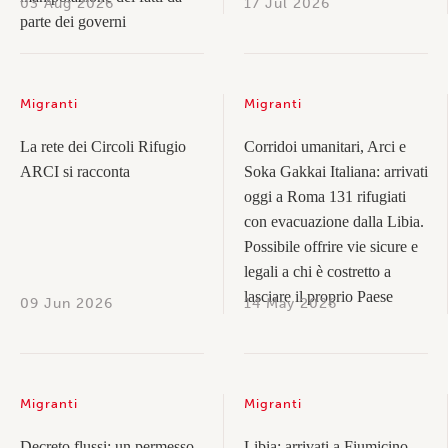
03 Aug 2026
17 Jul 2026
parte dei governi
Migranti
Migranti
La rete dei Circoli Rifugio
Corridoi umanitari, Arci e
ARCI si racconta
Soka Gakkai Italiana: arrivati
oggi a Roma 131 rifugiati
con evacuazione dalla Libia.
Possibile offrire vie sicure e
legali a chi è costretto a
lasciare il proprio Paese
09 Jun 2026
14 May 2026
Migranti
Migranti
Decreto flussi: un permesso
Libia: arrivati a Fiumicino