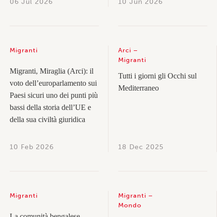
06 Jul 2026
10 Jun 2026
Migranti
Arci
Migranti
Migranti, Miraglia (Arci): il
Tutti i giorni gli Occhi sul
voto dell’europarlamento sui
Mediterraneo
Paesi sicuri uno dei punti più
bassi della storia dell’UE e
della sua civiltà giuridica
10 Feb 2026
18 Dec 2025
Migranti
Migranti
Mondo
La comunità bengalese