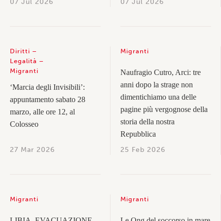
07 Jul 2026
07 Jul 2026
Diritti
Migranti
Legalità
Migranti
Naufragio Cutro, Arci: tre
anni dopo la strage non
‘Marcia degli Invisibili’:
dimentichiamo una delle
appuntamento sabato 28
pagine più vergognose della
marzo, alle ore 12, al
storia della nostra
Colosseo
Repubblica
27 Mar 2026
25 Feb 2026
Migranti
Migranti
LIBIA, EVACUAZIONE
Le Ong del soccorso in mare